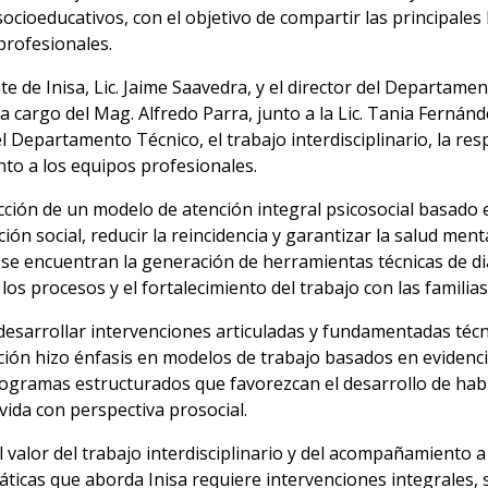
ocioeducativos, con el objetivo de compartir las principales l
profesionales.
e de Inisa, Lic. Jaime Saavedra, y el director del Departamen
 cargo del Mag. Alfredo Parra, junto a la Lic. Tania Fernánde
l Departamento Técnico, el trabajo interdisciplinario, la re
to a los equipos profesionales.
ción de un modelo de atención integral psicosocial basado 
ión social, reducir la reincidencia y garantizar la salud menta
s se encuentran la generación de herramientas técnicas de di
s procesos y el fortalecimiento del trabajo con las familias 
 desarrollar intervenciones articuladas y fundamentadas téc
ción hizo énfasis en modelos de trabajo basados en evidencia
gramas estructurados que favorezcan el desarrollo de habil
vida con perspectiva prosocial.
el valor del trabajo interdisciplinario y del acompañamiento 
ticas que aborda Inisa requiere intervenciones integrales, s