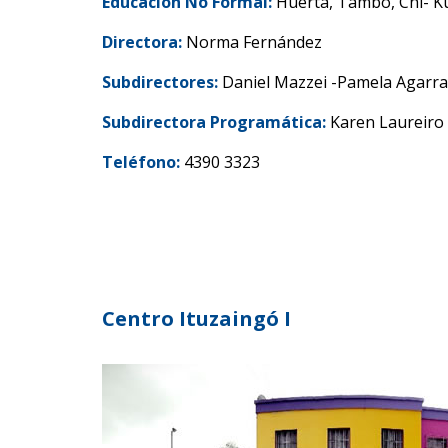
Educación No Formal:
Huerta, Tambo, Chi- Kun
Directora:
Norma Fernández
Subdirectores:
Daniel Mazzei -Pamela Agarr
Subdirectora Programática:
Karen Laureiro
Teléfono:
4390 3323
Centro Ituzaingó I