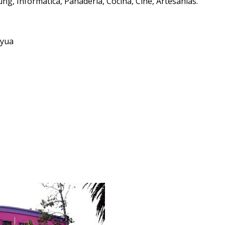
g, Informática, Panadería, Cocina, Cine, Artesanías.
ayua