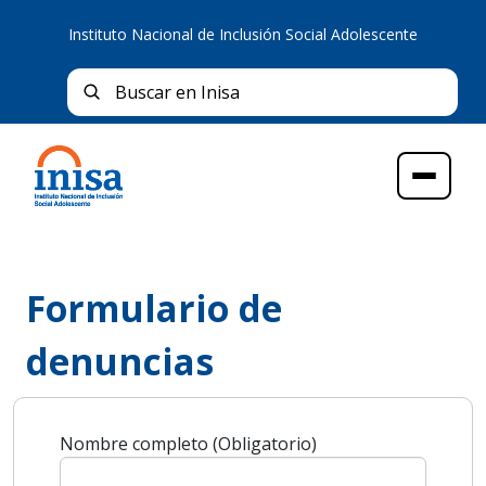
Instituto Nacional de Inclusión Social Adolescente
Bus
Buscar en Inisa
Menú
Formulario de
denuncias
Nombre completo (Obligatorio)